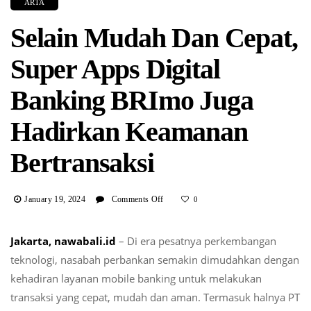
ARTA
Selain Mudah Dan Cepat,
Super Apps Digital
Banking BRImo Juga
Hadirkan Keamanan
Bertransaksi
On
January 19, 2024
Comments Off
0
Selain
Mudah
Jakarta, nawabali.id
– Di era pesatnya perkembangan
Dan
teknologi, nasabah perbankan semakin dimudahkan dengan
Cepat,
Super
kehadiran layanan mobile banking untuk melakukan
Apps
transaksi yang cepat, mudah dan aman. Termasuk halnya PT
Digital