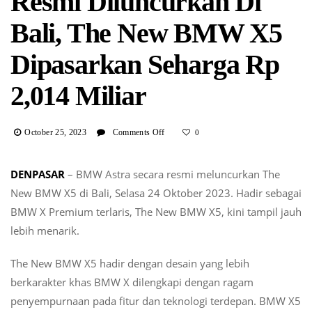
Resmi Diluncurkan Di
Bali, The New BMW X5
Dipasarkan Seharga Rp
2,014 Miliar
On
October 25, 2023
Comments Off
0
Resmi
Diluncurkan
DENPASAR
– BMW Astra secara resmi meluncurkan The
Di
New BMW X5 di Bali, Selasa 24 Oktober 2023. Hadir sebagai
Bali,
The
BMW X Premium terlaris, The New BMW X5, kini tampil jauh
New
lebih menarik.
BMW
X5
The New BMW X5 hadir dengan desain yang lebih
Dipasarkan
berkarakter khas BMW X dilengkapi dengan ragam
Seharga
Rp
penyempurnaan pada fitur dan teknologi terdepan. BMW X5