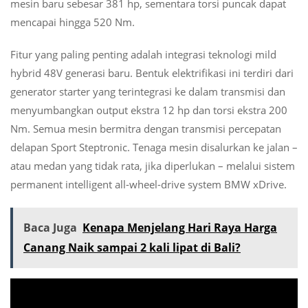
mesin baru sebesar 381 hp, sementara torsi puncak dapat
mencapai hingga 520 Nm.
Fitur yang paling penting adalah integrasi teknologi mild
hybrid 48V generasi baru. Bentuk elektrifikasi ini terdiri dari
generator starter yang terintegrasi ke dalam transmisi dan
menyumbangkan output ekstra 12 hp dan torsi ekstra 200
Nm. Semua mesin bermitra dengan transmisi percepatan
delapan Sport Steptronic. Tenaga mesin disalurkan ke jalan –
atau medan yang tidak rata, jika diperlukan – melalui sistem
permanent intelligent all-wheel-drive system BMW xDrive.
Baca Juga
Kenapa Menjelang Hari Raya Harga
Canang Naik sampai 2 kali lipat di Bali?